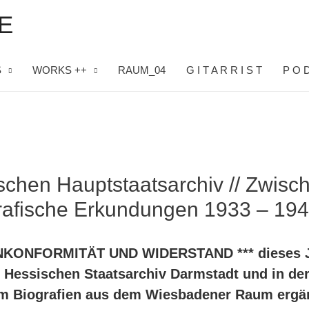
E
S
WORKS ++
RAUM_04
G I T A R R I S T
P O D
schen Hauptstaatsarchiv // Zwisc
rafische Erkundungen 1933 – 194
ONKONFORMITÄT UND WIDERSTAND *** dieses J
 Hessischen Staatsarchiv Darmstadt und in de
um Biografien aus dem Wiesbadener Raum ergä