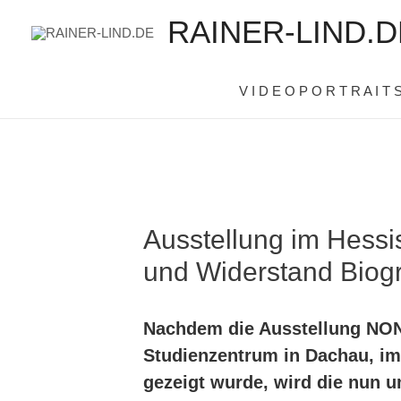
RAINER-LIND.D
V I D E O P O R T R A I T 
Ausstellung im Hessi
und Widerstand Biog
Nachdem die Ausstellung N
Studienzentrum in Dachau, im
gezeigt wurde, wird die nun 