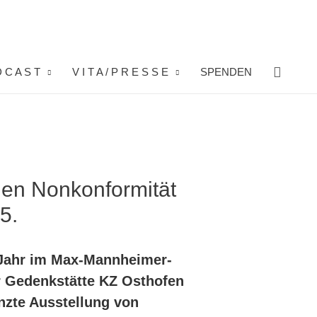
Suche
 C A S T
V I T A / P R E S S E
SPENDEN
hen Nonkonformität
5.
ahr im Max-Mannheimer-
r Gedenkstätte KZ Osthofen
nzte Ausstellung von