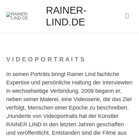
RAINER-
Hau
LIND.DE
V I D E O P O R T R A I T S
In seinen Porträts bringt Rainer Lind fachliche
Expertise und persönliche Haltung der Interviewten
in wechselseitige Verbindung. 2009 begann er,
neben seiner Malerei, eine Videoserie, die das Ziel
verfolgt, Menschen einer Epoche zu beschreiben.
„Hunderte von Videoportraits hat der Künstler
RAINER LIND in den letzten Jahren geschaffen
und veröffentlicht. Entstanden sind die Filme aus