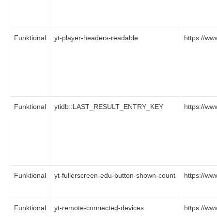
Funktional
yt-player-headers-readable
https://w
Funktional
ytidb::LAST_RESULT_ENTRY_KEY
https://w
Funktional
yt-fullerscreen-edu-button-shown-count
https://w
Funktional
yt-remote-connected-devices
https://w