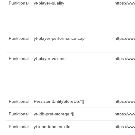
Funktional
yt-player-quality
https://w
Funktional
yt-player-performance-cap
https://w
Funktional
yt-player-volume
https://w
Funktional
PersistentEntityStoreDb:*||
https://w
Funktional
yt-idb-pref-storage:*||
https://w
Funktional
yt.innertube::nextId
https://w