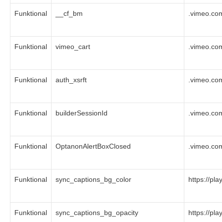
Funktional
__cf_bm
.vimeo.co
Funktional
vimeo_cart
.vimeo.co
Funktional
auth_xsrft
.vimeo.co
Funktional
builderSessionId
.vimeo.co
Funktional
OptanonAlertBoxClosed
.vimeo.co
Funktional
sync_captions_bg_color
https://pl
Funktional
sync_captions_bg_opacity
https://pl