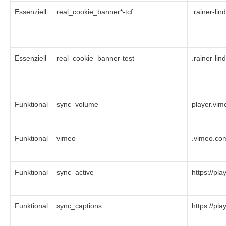
Essenziell
real_cookie_banner*-tcf
.rainer-lin
Essenziell
real_cookie_banner-test
.rainer-lin
Funktional
sync_volume
player.vi
Funktional
vimeo
.vimeo.co
Funktional
sync_active
https://pl
Funktional
sync_captions
https://pl