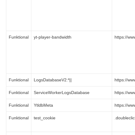
Funktional
yt-player-bandwidth
https://w
Funktional
LogsDatabaseV2:*||
https://w
Funktional
ServiceWorkerLogsDatabase
https://w
Funktional
YtldbMeta
https://w
Funktional
test_cookie
.doubleclic