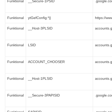
Funktional
__Secure-1PSID
.google.c
Funktional
ytGefConfig:*||
https://w
Funktional
__Host-3PLSID
accounts.
Funktional
LSID
accounts.
Funktional
ACCOUNT_CHOOSER
accounts.
Funktional
__Host-1PLSID
accounts.
Funktional
__Secure-3PAPISID
.google.c