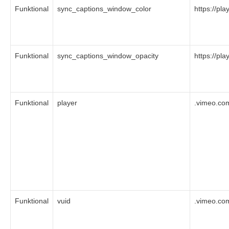
Funktional
sync_captions_window_color
https://pl
Funktional
sync_captions_window_opacity
https://pl
Funktional
player
.vimeo.co
Funktional
vuid
.vimeo.co