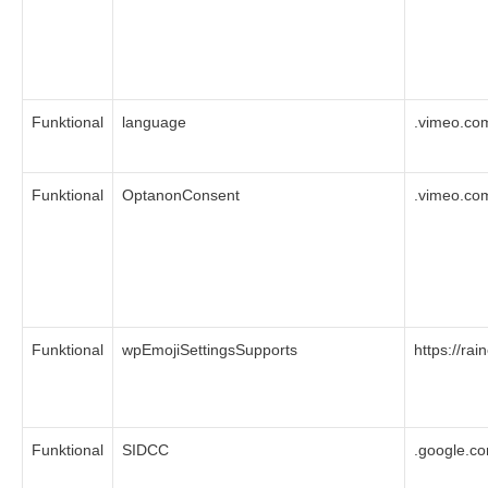
Funktional
language
.vimeo.co
Funktional
OptanonConsent
.vimeo.co
Funktional
wpEmojiSettingsSupports
https://rai
Funktional
SIDCC
.google.c