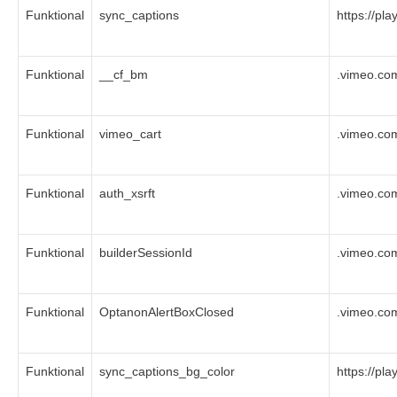
Funktional
sync_captions
https://pl
Funktional
__cf_bm
.vimeo.co
Funktional
vimeo_cart
.vimeo.co
Funktional
auth_xsrft
.vimeo.co
Funktional
builderSessionId
.vimeo.co
Funktional
OptanonAlertBoxClosed
.vimeo.co
Funktional
sync_captions_bg_color
https://pl