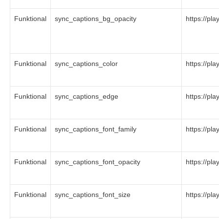
Funktional
sync_captions_bg_opacity
https://pl
Funktional
sync_captions_color
https://pl
Funktional
sync_captions_edge
https://pl
Funktional
sync_captions_font_family
https://pl
Funktional
sync_captions_font_opacity
https://pl
Funktional
sync_captions_font_size
https://pl