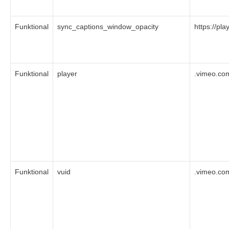
Funktional
sync_captions_window_opacity
https://pl
Funktional
player
.vimeo.co
Funktional
vuid
.vimeo.co