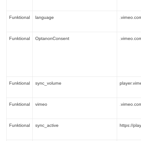
Funktional
language
.vimeo.co
Funktional
OptanonConsent
.vimeo.co
Funktional
sync_volume
player.vi
Funktional
vimeo
.vimeo.co
Funktional
sync_active
https://pl