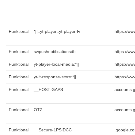
Funktional
*||::yt-player::yt-player-lv
https://w
Funktional
swpushnotificationsdb
https://w
Funktional
yt-player-local-media:*||
https://w
Funktional
yt-it-response-store:*||
https://w
Funktional
__HOST-GAPS
accounts.
Funktional
OTZ
accounts.
Funktional
__Secure-1PSIDCC
.google.c