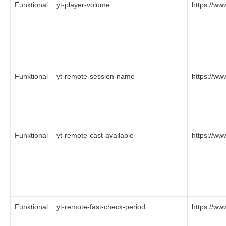
Funktional
yt-player-volume
https://w
Funktional
yt-remote-session-name
https://w
Funktional
yt-remote-cast-available
https://w
Funktional
yt-remote-fast-check-period
https://w