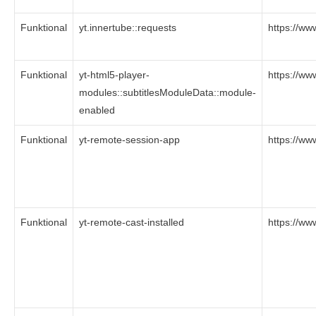
Funktional
yt.innertube::requests
https://w
Funktional
yt-html5-player-
https://w
modules::subtitlesModuleData::module-
enabled
Funktional
yt-remote-session-app
https://w
Funktional
yt-remote-cast-installed
https://w