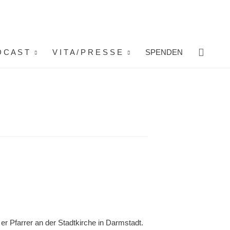
Suche
 C A S T
V I T A / P R E S S E
SPENDEN
er Pfarrer an der Stadtkirche in Darmstadt.