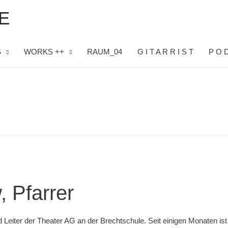
E
S
WORKS ++
RAUM_04
G I T A R R I S T
P O D
, Pfarrer
 Leiter der Theater AG an der Brechtschule. Seit einigen Monaten ist 