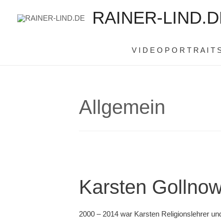
RAINER-LIND.D
V I D E O P O R T R A I T 
Allgemein
Karsten Gollnow
2000 – 2014 war Karsten Religionslehrer und