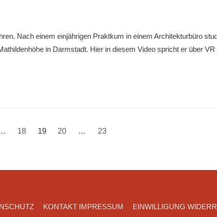
ren. Nach einem einjährigen Praktkum in einem Architekturbüro stud
thildenhöhe in Darmstadt. Hier in diesem Video spricht er über VR
n
…
18
19
20
…
23
NSCHUTZ
KONTAKT IMPRESSUM
EINWILLIGUNG WIDER